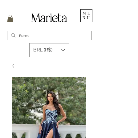
ME
NU
BRL (R$)