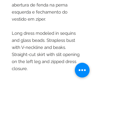
abertura de fenda na perna
esquerda e fechamento do
vestido em zíper.
Long dress modeled in sequins
and glass beads. Strapless bust
with V-neckline and beaks.
Straight-cut skirt with slit opening
on the left leg and zipped dress
closure.
Tabela de Medidas:
Busto - Cintura - Quadril
34 - 80cm 64cm 86cm
36 - 82cm 66cm 88cm
38 - 86cm 70cm 92cm
2025 - Marieta Studio LTDA
40 - 90cm 74cm 96cm
CNPJ
26.830.278 0001-80