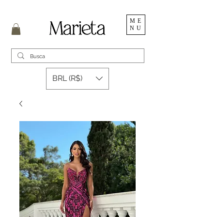
ME
NU
BRL (R$)