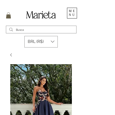
ME
NU
BRL (R$)