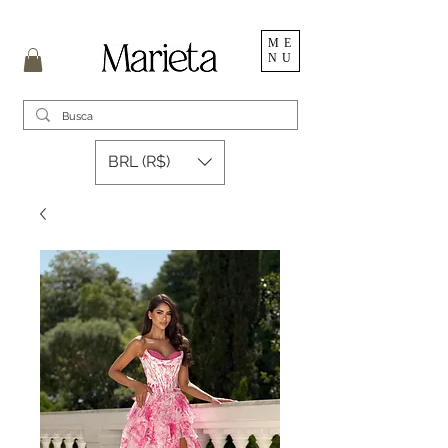
ME
NU
BRL (R$)