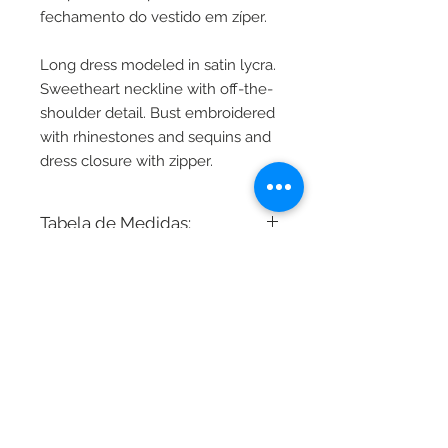
fechamento do vestido em zíper.
Long dress modeled in satin lycra.
Sweetheart neckline with off-the-
shoulder detail. Bust embroidered
with rhinestones and sequins and
dress closure with zipper.
Tabela de Medidas:
Busto - Cintura - Quadril
34 - 80cm 64cm 86cm
36 - 82cm 66cm 88cm
38 - 86cm 70cm 92cm
2025 - Marieta Studio LTDA
40 - 90cm 74cm 96cm
CNPJ
26.830.278 0001-80
42 - 94cm 78cm 102cm
Rua Bela Cintra, 2073 - Jardins -
01415 002
11 9 3437-1924
44 - 98cm 82cm 106cm
46 - 104cm 88cm 110cm