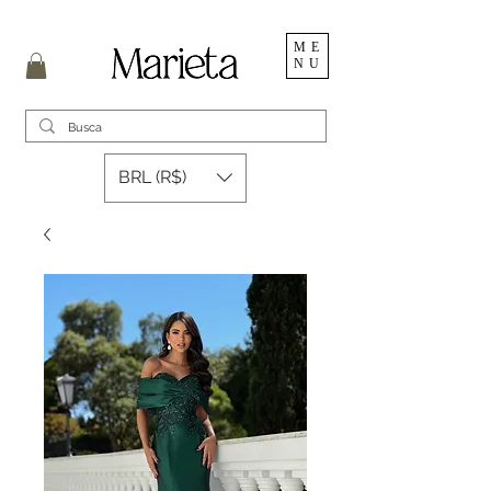
ME
NU
BRL (R$)