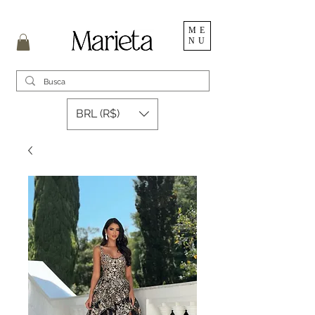
ME
NU
BRL (R$)