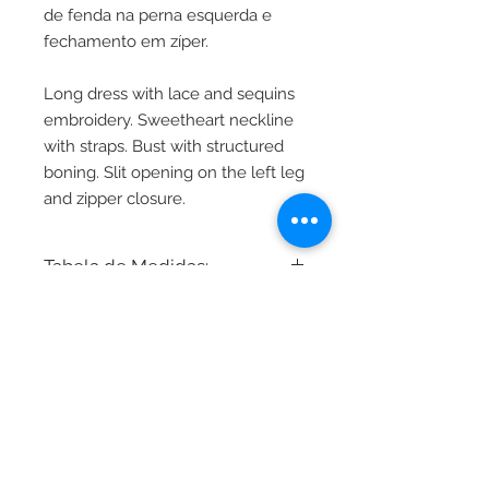
de fenda na perna esquerda e
fechamento em zíper.
Long dress with lace and sequins
embroidery. Sweetheart neckline
with straps. Bust with structured
boning. Slit opening on the left leg
and zipper closure.
Tabela de Medidas:
Busto / Cintura / Quadril
34 - 80cm / 64cm / 86cm
36 - 82cm / 66cm / 88cm
38 - 86cm / 70cm / 92cm
2025 - Marieta Studio LTDA
40 - 90cm / 74cm / 96cm
CNPJ
26.830.278 0001-80
42 - 94cm / 78cm / 102cm
Rua Bela Cintra, 2073 - Jardins -
01415 002
11 9 3437-1924
44 - 98cm / 82cm / 106cm