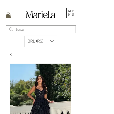
ME
NU
BRL (R$)