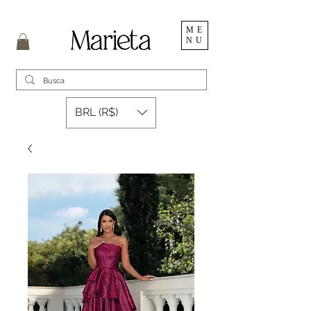
ME
NU
BRL (R$)