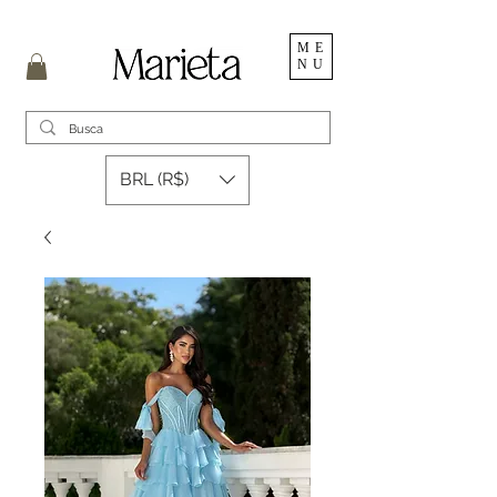
ME
NU
BRL (R$)