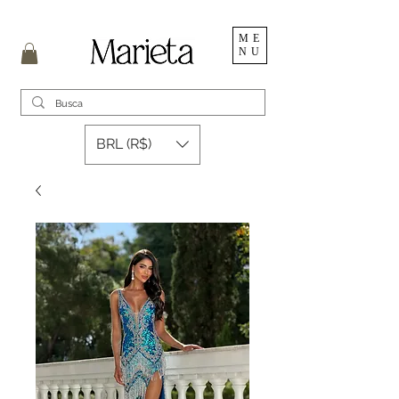
ME
NU
BRL (R$)