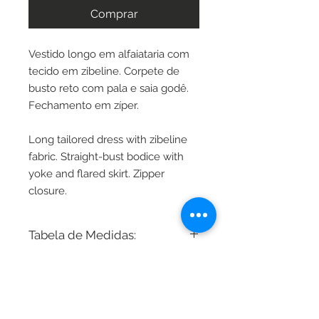
Comprar
Vestido longo em alfaiataria com
tecido em zibeline. Corpete de
busto reto com pala e saia godê.
Fechamento em zíper.
Long tailored dress with zibeline
fabric. Straight-bust bodice with
yoke and flared skirt. Zipper
closure.
Tabela de Medidas:
Busto - Cintura - Quadril
International Measures:
34 - 80cm 64cm 86cm
Regarding sizing, we adjust or
36 - 82cm 66cm 88cm
reshape any model according to