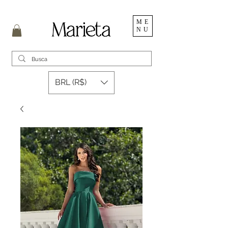
ME
NU
BRL (R$)