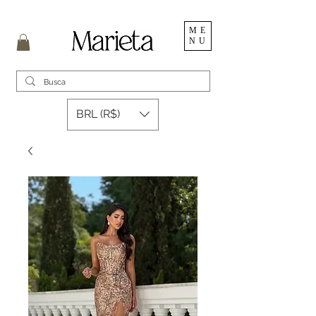
ME
NU
BRL (R$)