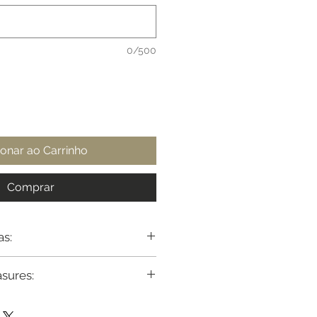
0/500
ionar ao Carrinho
Comprar
as:
adril
asures:
/ 86cm
e adjust or reshape any model
 88cm
easurements or your country's