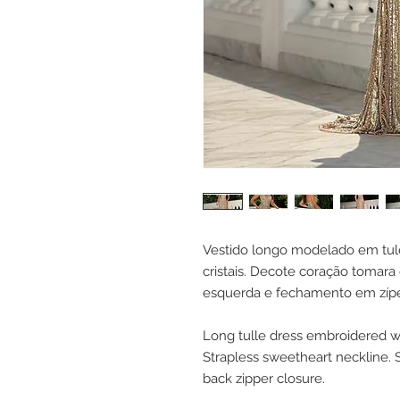
Vestido longo modelado em tul
cristais. Decote coração tomara
esquerda e fechamento em zípe
Long tulle dress embroidered wi
Strapless sweetheart neckline. S
back zipper closure.