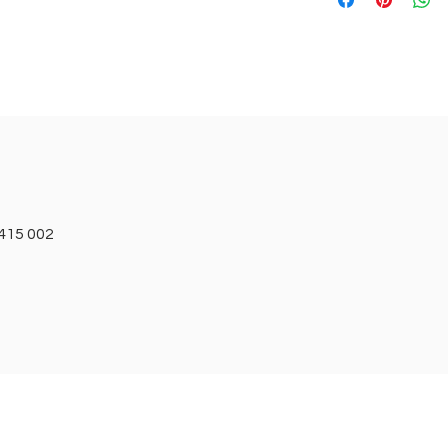
38 - 86cm / 70cm /
size.
40 - 90cm / 74cm 
42 - 94cm / 78cm /
44 - 98cm / 82cm 
46 - 104cm / 88cm 
48 - 108cm / 92cm 
1415 002