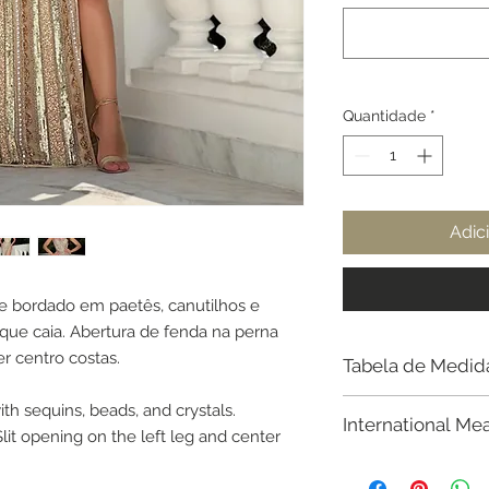
Quantidade
*
Adic
e bordado em paetês, canutilhos e
 que caia. Abertura de fenda na perna
r centro costas.
Tabela de Medid
Busto / Cintura / Qu
th sequins, beads, and crystals.
International Me
lit opening on the left leg and center
34 - 80cm / 64cm 
Regarding sizing, w
36 - 82cm / 66cm /
according to your m