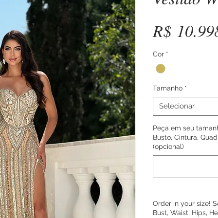
R$ 10.99
Cor
*
Tamanho
*
Selecionar
Peça em seu tamanh
Busto, Cintura, Quadr
(opcional)
Order in your size!
Bust, Waist, Hips, H