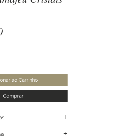
Preço
0
ionar ao Carrinho
Comprar
as
as