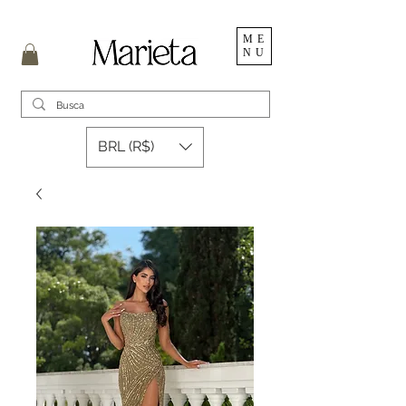
ME
NU
BRL (R$)