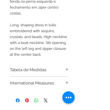
fenda na perna esquerda e
fechamento em ziper centro
costas.
Long, shaping dress in tulle
embroidered with sequins,
crystals, and beads. High neckline
with a boat neckline. Slit opening
on the left leg and zipper closure
at the center back.
Tabela de Medidas:
Busto - Cintura - Quadril
International Measures:
34 - 80cm 64cm 86cm
Regarding sizing, we adjust or
36 - 82cm 66cm 88cm
reshape any model according to
38 - 86cm 70cm 92cm
your measurements or your
40 - 90cm 74cm 96cm
country's size.
42 - 94cm 78cm 102cm